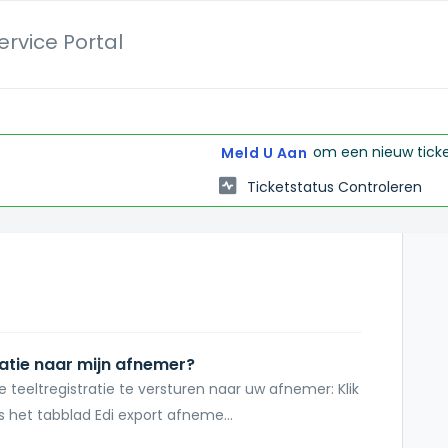
rvice Portal
om een nieuw ticket
Meld U Aan
Ticketstatus Controleren
s
ratie naar mijn afnemer?
eeltregistratie te versturen naar uw afnemer: Klik
het tabblad Edi export afneme...