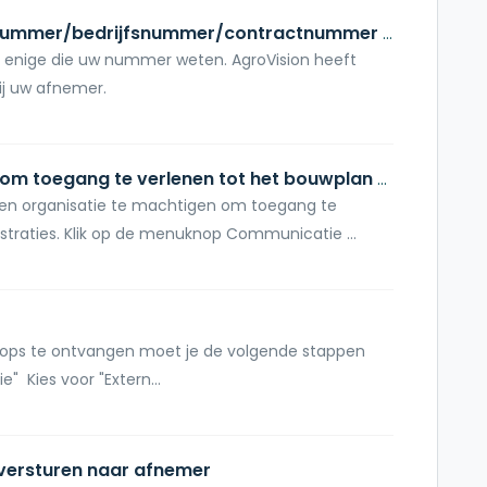
Wat is mijn klantnummer/telernummer/bedrijfsnummer/contractnummer bij mijn afnemer?
 de enige die uw nummer weten. AgroVision heeft
j uw afnemer.
Hoe machtig ik een organisatie om toegang te verlenen tot het bouwplan en/of registraties?
en organisatie te machtigen om toegang te
straties. Klik op de menuknop Communicatie ...
rops te ontvangen moet je de volgende stappen
 Kies voor "Extern...
 versturen naar afnemer