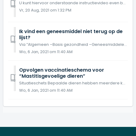
U kunt hiervoor onderstaande instructievideo even bekijken: Behandelplannen aanmaken
Vr, 20 Aug, 2021 om 1:32 PM
Ik vind een geneesmiddel niet terug op de
lijst?
Via “Algemeen –Basis gezondheid –Geneesmiddelen” dient “Op register” aangevinkt te zijn. Als men dubbelklikt op het product “Cobactan” dient er bij...
Wo, 6 Jan, 2021 om 11:40 AM
Opvolgen vaccinatieschema voor
“Mastitisgevoelige dieren”
Situatieschets Bepaalde dieren hebben meerdere keren uierontsteking, in al dan niet erge of minder erge vorm. Dit noemt "mastitisgevoelig”. De veea...
Wo, 6 Jan, 2021 om 11:40 AM