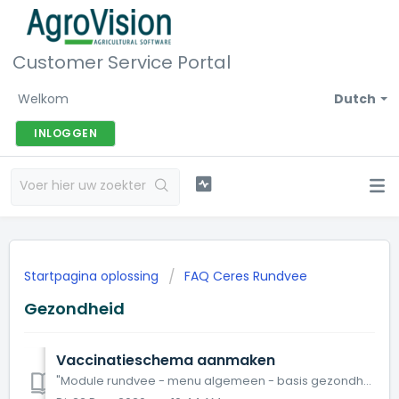
Customer Service Portal
Welkom
Dutch
INLOGGEN
Startpagina oplossing
FAQ Ceres Rundvee
Gezondheid
Vaccinatieschema aanmaken
"Module rundvee - menu algemeen - basis gezondheid - vaccinatieschema’s" Vaccinatieschema’s is om op voorhand bepaalde vaste vaccinatiesch...