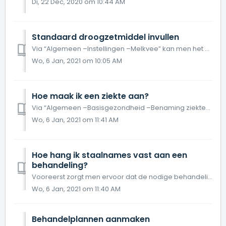
Di, 22 Dec, 2020 om 10:44 AM
Standaard droogzetmiddel invullen
Via “Algemeen –Instellingen –Melkvee” kan men het standaard droogzitmiddel invullen:
Wo, 6 Jan, 2021 om 10:05 AM
Hoe maak ik een ziekte aan?
Via “Algemeen –Basisgezondheid –Benaming ziektes” kan men waar er in de kolom “Eigen naam” de benaming “Eigen ziekte” staat, uw eigen ziekte aanmaken bv. ...
Wo, 6 Jan, 2021 om 11:41 AM
Hoe hang ik staalnames vast aan een
behandeling?
Vooreerst zorgt men ervoor dat de nodige behandelingen ingeboekt zijn. Het geneesmiddelen het behandelschema of vaccinatieschema worden compleet opgesteld i...
Wo, 6 Jan, 2021 om 11:40 AM
Behandelplannen aanmaken