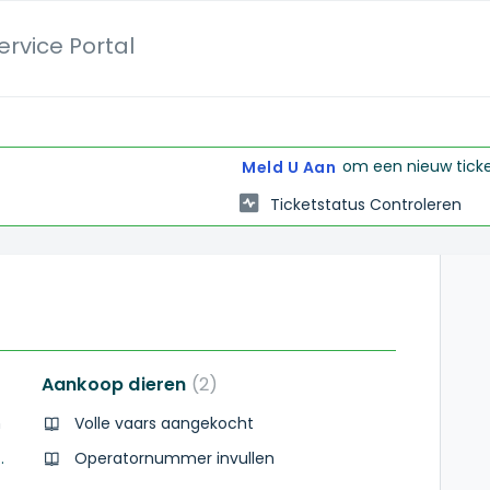
rvice Portal
om een nieuw ticket
Meld U Aan
Ticketstatus Controleren
Aankoop dieren
2
n
Volle vaars aangekocht
de van kalf en vaars
Operatornummer invullen