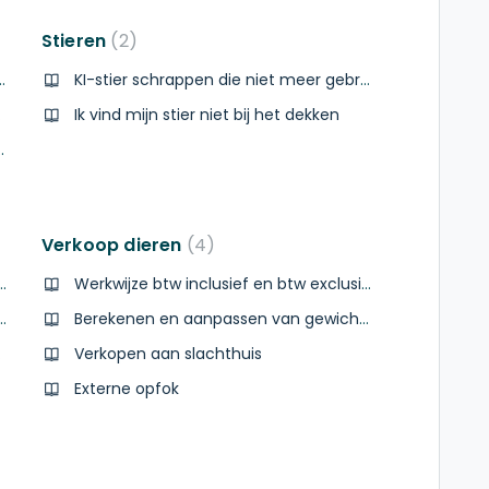
Stieren
2
t op bewegingsdatum"
KI-stier schrappen die niet meer gebruikt wordt
rrect"
Ik vind mijn stier niet bij het dekken
door te sturen naar Sanitel?
Verkoop dieren
4
worpen, maar geeft toch melk
Werkwijze btw inclusief en btw exclusief
boren, maar één kalf ingegeven?
Berekenen en aanpassen van gewichten
nlopen
Verkopen aan slachthuis
Externe opfok