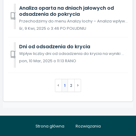
Analiza oparta na dniach jałowych od
odsadzenia do pokrycia
Przechodzimy do menu Analizy lochy – Analiza wpływu – PigVision – Krycie i wybieramy Miot, wiek 1. krycia. Wybieramy okres i klikamy Kalkuluj. Po lewej...
śr, 9 Kwi, 2025 o 3:46 PO POŁUDNIU
Dni od odsadzenia do krycia
Wpływ liczby dni od odsadzenia do krycia na wyniki miotu można łatwo wyświetlić za pomocą analizy efektów w PigVision. Przechodzimy do menu Analizy lochy –...
pon, 10 Mar, 2025 o 11:13 RANO
1
2
Strona główna
Rozwiązania