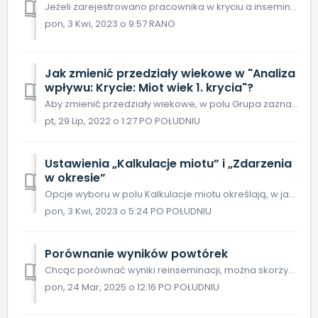
Jeżeli zarejestrowano pracownika w kryciu a inseminacji dokonuje kilka osób, można przeanalizować i porównać ich wyniki. Analizę znajdziesz w menu Analizy ...
pon, 3 Kwi, 2023 o 9:57 RANO
Jak zmienić przedziały wiekowe w "Analiza
wpływu: Krycie: Miot wiek 1. krycia"?
Aby zmienić przedziały wiekowe, w polu Grupa zaznaczamy "Wiek pierwszego krycia", klikając na nią i naciskając przycisk Opcje. W oknie, które się...
pt, 29 Lip, 2022 o 1:27 PO POŁUDNIU
Ustawienia „Kalkulacje miotu” i „Zdarzenia
w okresie”
Opcje wyboru w polu Kalkulacje miotu określają, w jaki sposób miot jest obliczany/pokazywany w obliczeniach. Uwaga: Ponieważ jest to analiza wpływu i an...
pon, 3 Kwi, 2023 o 5:24 PO POŁUDNIU
Porównanie wyników powtórek
Chcąc porównać wyniki reinseminacji, można skorzystać z analizy wpływu. Przechodzimy do menu Analizy lochy - Analiza wpływu – PigVision - Krycie - Dni ...
pon, 24 Mar, 2025 o 12:16 PO POŁUDNIU