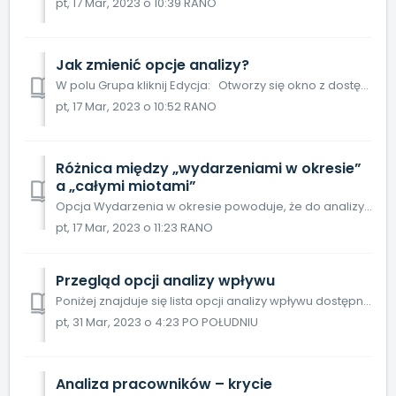
pt, 17 Mar, 2023 o 10:39 RANO
Jak zmienić opcje analizy?
W polu Grupa kliknij Edycja: Otworzy się okno z dostępnymi opcjami kryteriów analizy.
pt, 17 Mar, 2023 o 10:52 RANO
Różnica między „wydarzeniami w okresie”
a „całymi miotami”
Opcja Wydarzenia w okresie powoduje, że do analizy brane są tylko dane mieszczące się w wybranym zakresie dat. Natomiast wariant Całe mioty oznacza, że pod ...
pt, 17 Mar, 2023 o 11:23 RANO
Przegląd opcji analizy wpływu
Poniżej znajduje się lista opcji analizy wpływu dostępnych w PigVision . Krycie Czas – wpływ pory dnia na wyniki inseminacji. Dni do 1. krycia –...
pt, 31 Mar, 2023 o 4:23 PO POŁUDNIU
Analiza pracowników – krycie