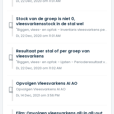
Di, 22 Dec, 2020 om 11:01 AM
Stock van de groep is niet 0,
vleesvarkensstock in de stal wel
"Biggen, vlees- en opfok – Inventaris vleesvarkens per stal" Er zal een inventaris staan die verkeerd geboekt is, op die inventaris dienen w...
Di, 22 Dec, 2020 om 11:01 AM
Resultaat per stal of per groep van
vleesvarkens
"Biggen, vlees- en opfok – Lijsten – Perioderesultaat vleesvarkens" Hier kan men per groep opvragen:Men kan de keuze maken tussen de technis...
Di, 22 Dec, 2020 om 11:02 AM
Opvolgen Vleesvarkens AI AO
Opvolgen Vleesvarkens AI AO
Di, 14 Dec, 2021 om 3:56 PM
Film: Opvolgen vleesvarkens all-in all-out