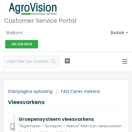
Customer Service Portal
Welkom
Dutch
INLOGGEN
Startpagina oplossing
FAQ Ceres Varkens
Vleesvarkens
Groepensysteem vleesvarkens
"Algemeen – Groepen – Nieuw" Men kan vleesvarkens in de groep krijgen via “aankoop vleesvarkens”: Van een bestaande groep kan men via de “Lijs...