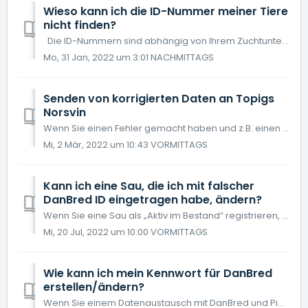
Wieso kann ich die ID-Nummer meiner Tiere
nicht finden?
Die ID-Nummern sind abhängig von Ihrem Zuchtunternehmen. Sie müssen sicherstellen, dass Sie die richtige Zahlenreihe in Ihrem Layout haben. Wenn Sie DanB...
Mo, 31 Jan, 2022 um 3:01 NACHMITTAGS
Senden von korrigierten Daten an Topigs
Norsvin
Wenn Sie einen Fehler gemacht haben und z.B. einen Eber ohne Topigs Norsvin Tätowierungsnr. für eine Belegung registriert haben, können Sie die Daten ändern...
Mi, 2 Mär, 2022 um 10:43 VORMITTAGS
Kann ich eine Sau, die ich mit falscher
DanBred ID eingetragen habe, ändern?
Wenn Sie eine Sau als „Aktiv im Bestand“ registrieren, geben Sie einem Zuchtläufer eine Sauen-Nummer und der Tier-Typ wird auf „Aktiv im Bestand“ geändert. ...
Mi, 20 Jul, 2022 um 10:00 VORMITTAGS
Wie kann ich mein Kennwort für DanBred
erstellen/ändern?
Wenn Sie einem Datenaustausch mit DanBred und PigVision zugestimmt haben, müssen Sie Ihre Zugangsdaten von DanBred anwenden. Wählen Sie Registerkarte „Zuc...