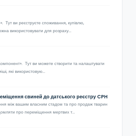
м». Тут ви реєструєте споживання, купівлю,
ожна використовувати для розраху...
Компонент». Тут ви можете створити та налаштувати
ші, які використовую...
реміщення свиней до датського реєстру CPH
ня між вашим власним стадом та про продаж тварин
ідомляти про переміщення мертвих т...