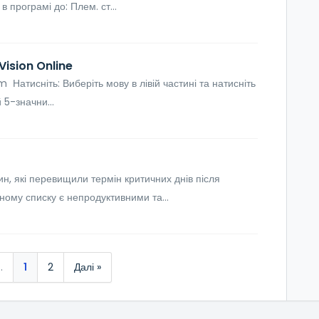
в програмі до: Плем. ст...
ision Online
Натисніть: Виберіть мову в лівій частині та натисніть
 5-значни...
и
, які перевищили термін критичних днів після
ному списку є непродуктивними та...
.
1
2
Далі »