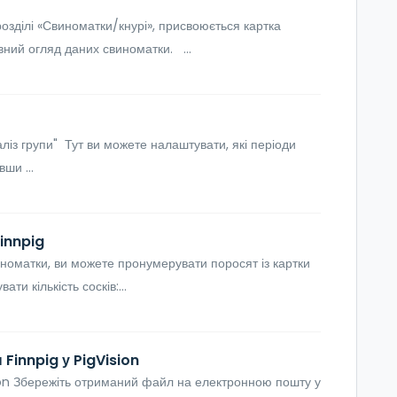
озділі «Свиноматки/кнурі», присвоюється картка
ний огляд даних свиноматки. ...
ліз групи" Тут ви можете налаштувати, які періоди
ши ...
innpig
номатки, ви можете пронумерувати поросят із картки
и кількість сосків:...
Finnpig у PigVision
ion Збережіть отриманий файл на електронною пошту у