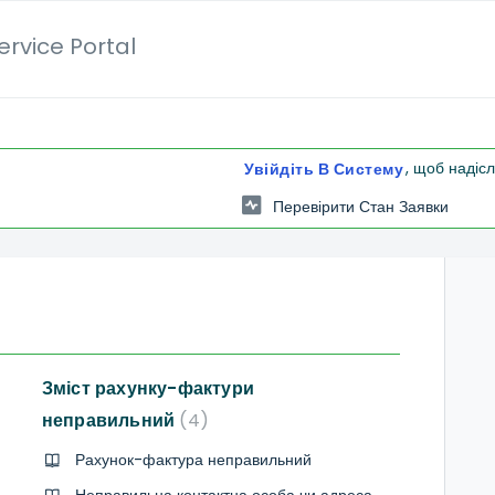
rvice Portal
, щоб надіс
Увійдіть В Систему
Перевірити Стан Заявки
Зміст рахунку-фактури
неправильний
4
Рахунок-фактура неправильний
Неправильна контактна особа чи адреса