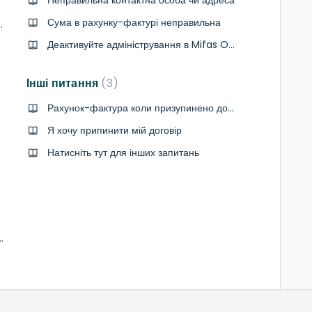
Сума в рахунку-фактурі неправильна
 продуктів за квартал
Деактивуйте адміністрування в Mifas Online
Інші питання
3
Рахунок-фактура коли призупинено договір
Я хочу припинити мій договір
Натисніть тут для інших запитань
 у моєму рахунку AgroVision?