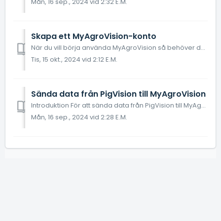
Mån, 16 sep., 2024 vid 2:32 E.M.
Skapa ett MyAgroVision-konto
När du vill börja använda MyAgroVision så behöver du skapa ett MyAgroVision-konto. I MyAgroVision får du tillgång till interaktiva rapporter så som Kontroll...
Tis, 15 okt., 2024 vid 2:12 E.M.
Sända data från PigVision till MyAgroVision
Introduktion För att sända data från PigVision till MyAgroVision behöver några inställningar göras. Följ instruktionerna nedan. Inställningar för sändning...
Mån, 16 sep., 2024 vid 2:28 E.M.