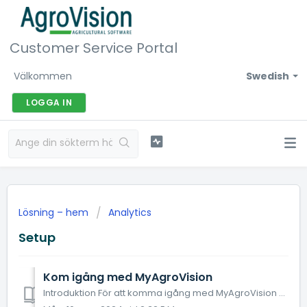
Customer Service Portal
Välkommen
Swedish
LOGGA IN
Lösning – hem
Analytics
Setup
Kom igång med MyAgroVision
Introduktion För att komma igång med MyAgroVision måste du ansluta och sända data från PigVision till MyAgrovision. Instruktionen nedan går igenom hur du få...