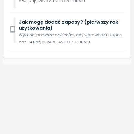
czw, 6 Lip, 2023 o 1:51 PO POŁUDNIU
Jak mogę dodać zapasy? (pierwszy rok
użytkowania)
Wykonaj poniższe czynności, aby wprowadzić zapasy. W pierwszych miesiącach nowego roku kalendarzowego rejestrujesz, które pestycydy i nawozy masz w magazyni...
pon, 14 Paź, 2024 o 1:42 PO POŁUDNIU