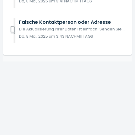
Do, 8 Mai, 2025 um 3:41 NACHMITTAGS
Falsche Kontaktperson oder Adresse
Die Aktualisierung Ihrer Daten ist einfach! Senden Sie uns eine E-Mail an backoffice@agrovision.com und geben Sie dabei an: • Ihre Kundennummer • Die n...
Do, 8 Mai, 2025 um 3:43 NACHMITTAGS